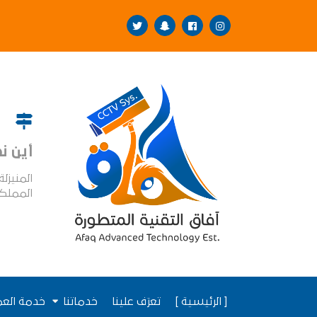
أين ن
المنيزل
المملكة
[ الرئيسية ]
تعرَف علينا
خدماتنا
خدمة العم