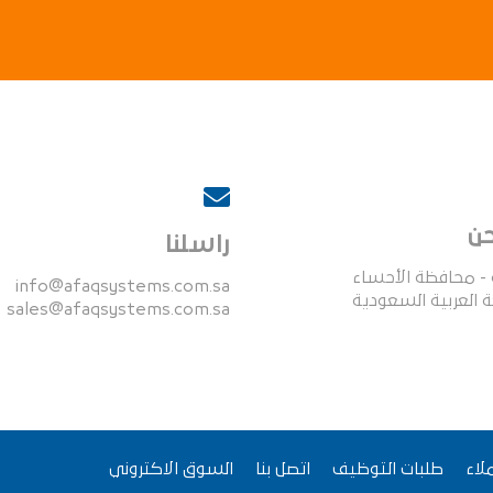
حن
راسلنا
ة - محافظة الأحساء
info@afaqsystems.com.sa
 العربية السعودية
sales@afaqsystems.com.sa
لاء
طلبات التوظيف
اتصل بنا
السوق الاكتروني