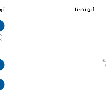
أين تجدنا
تو
الم
الم
لة
ة